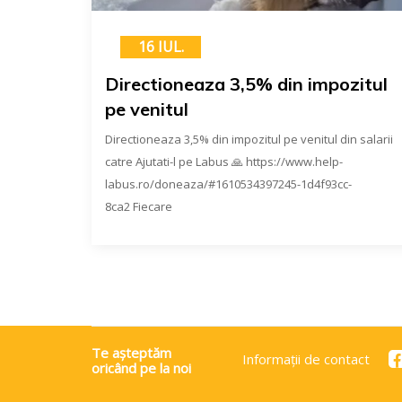
16 IUL.
Directioneaza 3,5% din impozitul
pe venitul
Directioneaza 3,5% din impozitul pe venitul din salarii
catre Ajutati-l pe Labus 🙏 https://www.help-
labus.ro/doneaza/#1610534397245-1d4f93cc-
8ca2 Fiecare
Te așteptăm
Informații de contact
oricând pe la noi