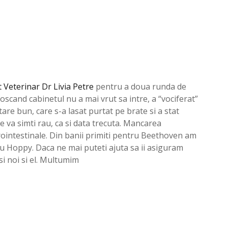
 Veterinar Dr Livia Petre
pentru a doua runda de
oscand cabinetul nu a mai vrut sa intre, a “vociferat”
tare bun, care s-a lasat purtat pe brate si a stat
se va simti rau, ca si data trecuta. Mancarea
ointestinale. Din banii primiti pentru Beethoven am
u Hoppy. Daca ne mai puteti ajuta sa ii asiguram
si noi si el. Multumim