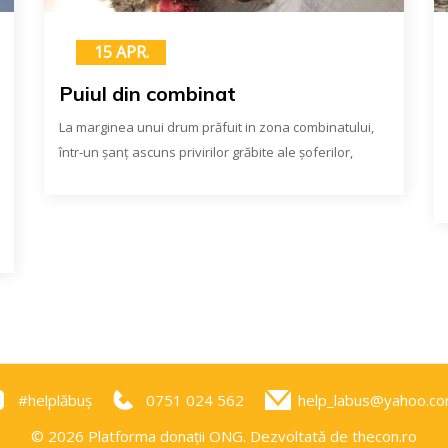
15 APR.
Puiul din combinat
La marginea unui drum prăfuit in zona combinatului,
într-un șanț ascuns privirilor grăbite ale șoferilor,
#helplăbuș
0751 024 562
help_labus@yahoo.c
© 2026 Platforma donații ONG. Dezvoltată de thecon.ro